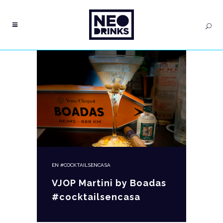
EN
#COCKTAILSENCASA
VJOP Martini by Boadas
#cocktailsencasa