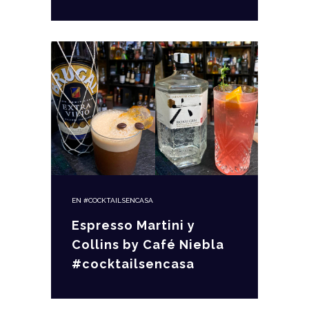
EN
#COCKTAILSENCASA
Espresso Martini y
Collins by Café Niebla
#cocktailsencasa