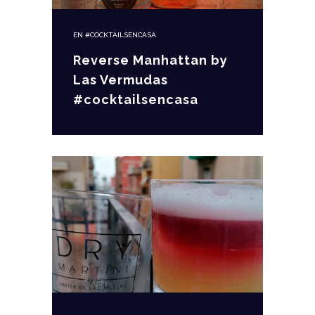
EN
#COCKTAILSENCASA
Reverse Manhattan by
Las Vermudas
#cocktailsencasa