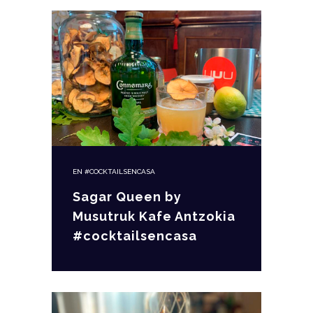
EN
#COCKTAILSENCASA
Sagar Queen by
Musutruk Kafe Antzokia
#cocktailsencasa