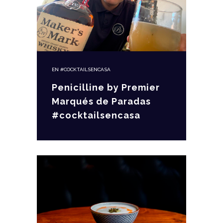
EN
#COCKTAILSENCASA
Penicilline by Premier
Marqués de Paradas
#cocktailsencasa