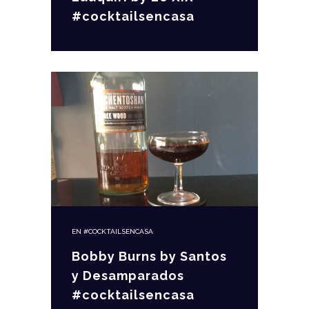
#cocktailsencasa
EN
#COCKTAILSENCASA
Bobby Burns by Santos
y Desamparados
#cocktailsencasa