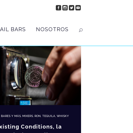
AIL BARS
NOSOTROS
N
BARES Y MÁS
,
MIXERS
,
RON
,
TEQUILA
,
WHISKY
xisting Conditions, la