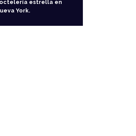
octelería estrella en
ueva York.