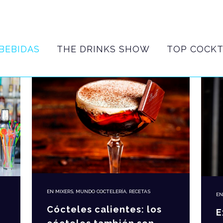
BEBIDAS
THE DRINKS SHOW
TOP COCKT
EN
MIXERS
,
MUNDO COCTELERÍA
,
RECETAS
E
Cócteles calientes: los
E