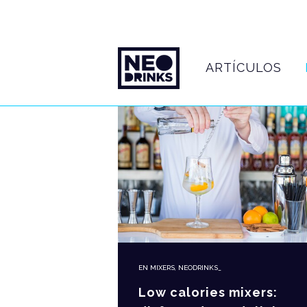
ARTÍCULOS
EN
MIXERS
,
NEODRINKS_
Low calories mixers: