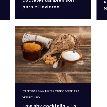
cócteles también son
c
para el invierno
N
EN
BEBIDAS
,
CAVA
,
MIXERS
,
MUNDO COCTELERÍA
,
VERMUT
,
VINO
Low abv cocktails – La