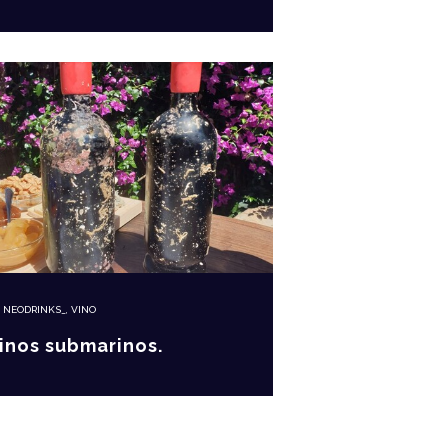
N
NEODRINKS_
,
VINO
inos submarinos.