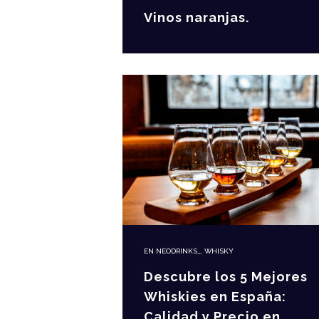
Vinos naranjas.
EN
NEODRINKS_
,
WHISKY
Descubre los 5 Mejores
Whiskies en España:
Calidad y Precio en