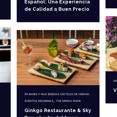
Español: Una Experiencia
de Calidad a Buen Precio
E
V
EN
BARES Y MÁS
,
BEBIDAS
,
CÓCTELES DE VERANO
,
EVENTOS
,
NEODRINKS_
,
THE DRINKS SHOW
Ginkgo Restaurante & Sky