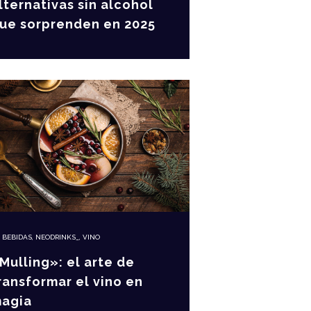
lternativas sin alcohol
ue sorprenden en 2025
N
BEBIDAS
,
NEODRINKS_
,
VINO
Mulling»: el arte de
ransformar el vino en
agia