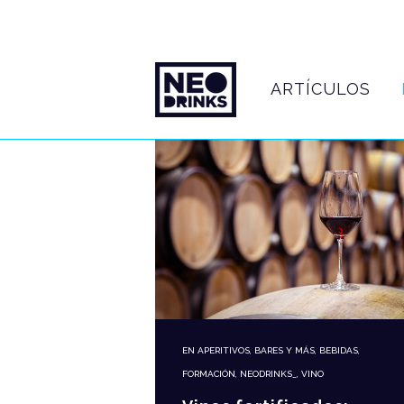
ARTÍCULOS
EN
APERITIVOS
,
BARES Y MÁS
,
BEBIDAS
,
FORMACIÓN
,
NEODRINKS_
,
VINO