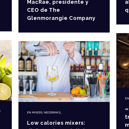
a
MacRae, presidente y
q
CEO de The
Glenmorangie Company
E
«
O
,
EN
MIXERS
,
NEODRINKS_
t
Low calories mixers:
m