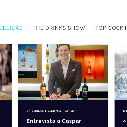
BEBIDAS
THE DRINKS SHOW
TOP COCKT
E
EN
BEBIDAS
,
NEODRINKS_
,
WHISKY
«
Entrevista a Caspar