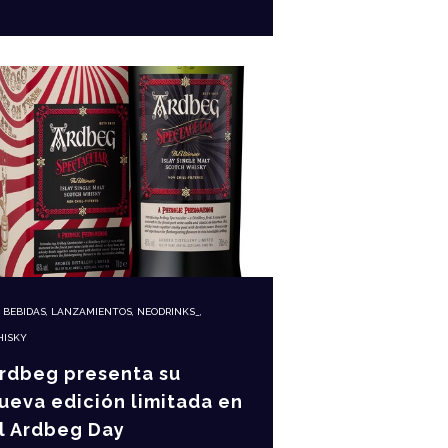
N
BEBIDAS
,
LANZAMIENTOS
,
NEODRINKS_
,
ISKY
rdbeg presenta su
ueva edición limitada en
l Ardbeg Day