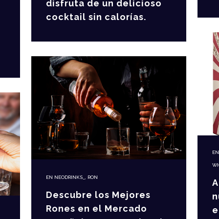
disfruta de un delicioso
cocktail sin calorías.
E
WH
EN
NEODRINKS_
,
RON
A
Descubre los Mejores
n
Rones en el Mercado
e