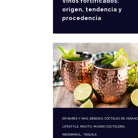
Vinos fortificados:
origen, tendencia y
procedencia
EN
BARES Y MÁS
,
BEBIDAS
,
CÓCTELES DE VERAN
LIFESTYLE
,
MOJITO
,
MUNDO COCTELERÍA
,
NEODRINKS_
,
TEQUILA