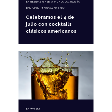
EN
BEBIDAS
,
GINEBRA
,
MUNDO COCTELERÍA
,
RON
,
VERMUT
,
VODKA
,
WHISKY
Celebramos el 4 de
julio con cocktails
clásicos americanos
EN
WHISKY