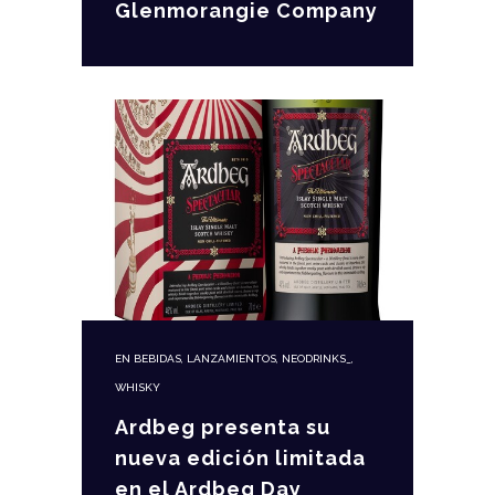
Glenmorangie Company
EN
BEBIDAS
,
LANZAMIENTOS
,
NEODRINKS_
,
WHISKY
Ardbeg presenta su
nueva edición limitada
en el Ardbeg Day