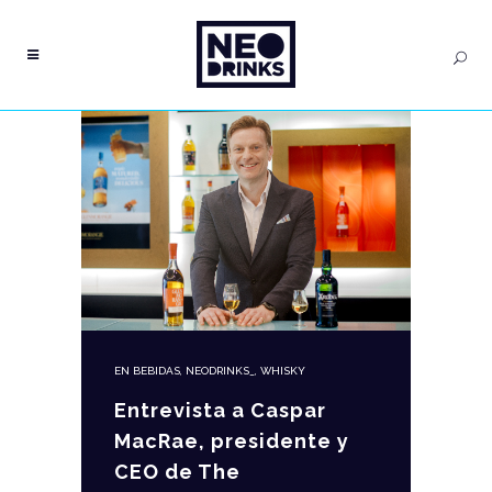
EN
BEBIDAS
,
NEODRINKS_
,
WHISKY
Entrevista a Caspar
MacRae, presidente y
CEO de The