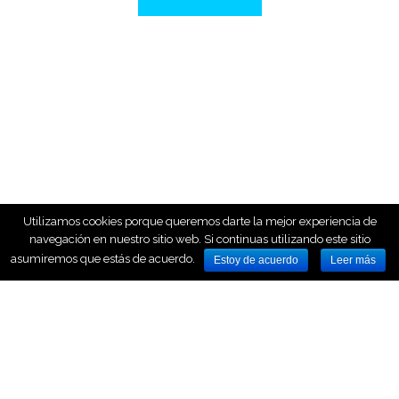
Utilizamos cookies porque queremos darte la mejor experiencia de
navegación en nuestro sitio web. Si continuas utilizando este sitio
asumiremos que estás de acuerdo.
Estoy de acuerdo
Leer más
HOME
NOSOTROS
NUESTROS SERVICIOS