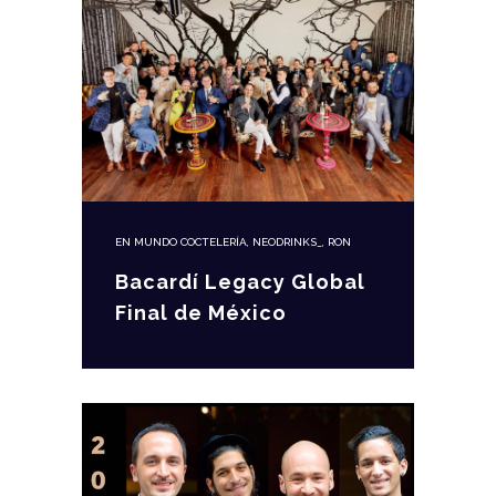
EN
MUNDO COCTELERÍA
,
NEODRINKS_
,
RON
Bacardí Legacy Global
Final de México