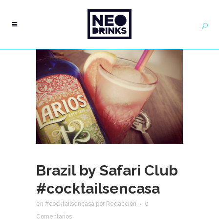
Brazil by Safari Club
#cocktailsencasa
en
#cocktailsencasa
por
Redacción
0
Comentarios