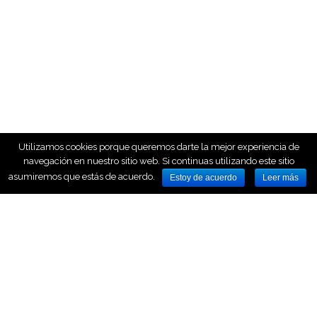
Utilizamos cookies porque queremos darte la mejor experiencia de
navegación en nuestro sitio web. Si continuas utilizando este sitio
asumiremos que estás de acuerdo.
Estoy de acuerdo
Leer más
HOME
NOSOTROS
NUESTROS SERVICIOS
AVISO LEGAL
CONTACTO