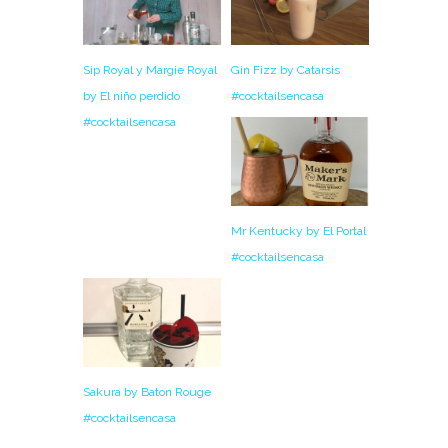
Sip Royal y Margie Royal
Gin Fizz by Catarsis
by El niño perdido
#cocktailsencasa
#cocktailsencasa
Mr Kentucky by El Portal
#cocktailsencasa
Sakura by Baton Rouge
#cocktailsencasa