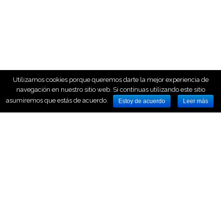
Utilizamos cookies porque queremos darte la mejor experiencia de
navegación en nuestro sitio web. Si continuas utilizando este sitio
asumiremos que estás de acuerdo.
Estoy de acuerdo
Leer más
HOME
NOSOTROS
NUESTROS SERVICIOS
AVISO LEGAL
CONTACTO