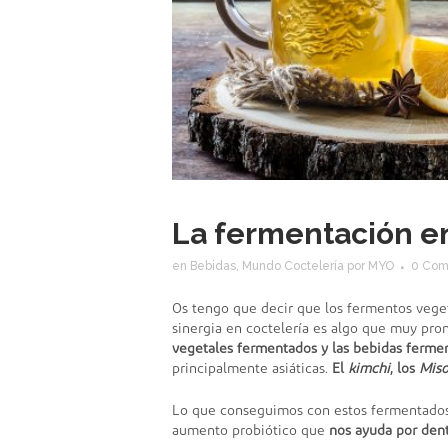
La fermentación en
en
Bebidas
,
Mundo Coctelería
por
MYO
0 Com
Os tengo que decir que los fermentos veget
sinergia en coctelería es algo que muy pro
vegetales fermentados y las bebidas fermen
principalmente asiáticas.
El
kimchi
, los
Miso
Lo que conseguimos con estos fermentado
aumento probiótico que
nos ayuda por den