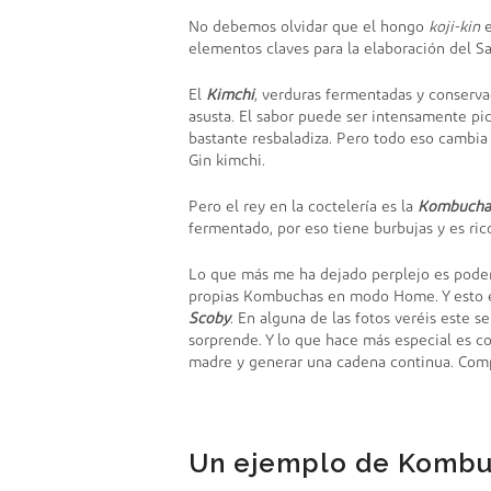
No debemos olvidar que el hongo
koji-kin
e
elementos claves para la elaboración del Sa
El
Kimchi
, verduras fermentadas y conserv
asusta. El sabor puede ser intensamente pic
bastante resbaladiza. Pero todo eso cambia 
Gin kimchi.
Pero el rey en la coctelería es la
Kombucha
fermentado, por eso tiene burbujas y es ric
Lo que más me ha dejado perplejo es poder
propias Kombuchas en modo Home. Y esto e
Scoby
. En alguna de las fotos veréis este s
sorprende. Y lo que hace más especial es c
madre y generar una cadena continua. Compa
Un ejemplo de Kombuch