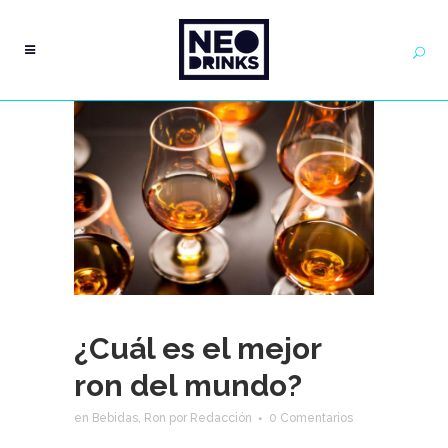
¿Cuál es el mejor
ron del mundo?
en
Bebidas
,
Ron
por
Redacción
0 Comentarios