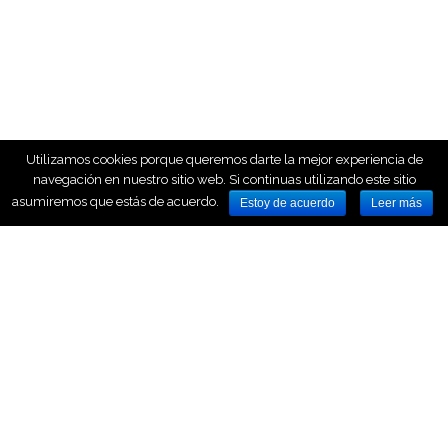
Utilizamos cookies porque queremos darte la mejor experiencia de
navegación en nuestro sitio web. Si continuas utilizando este sitio
asumiremos que estás de acuerdo.
Estoy de acuerdo
Leer más
HOME
NOSOTROS
NUESTROS SERVICIOS
AVISO LEGAL
CONTACTO