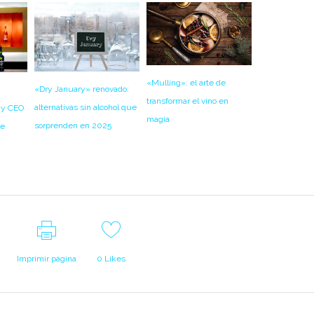
«Mulling»: el arte de
«Dry January» renovado:
transformar el vino en
alternativas sin alcohol que
 y CEO
magia
sorprenden en 2025
ie
Imprimir página
0
Likes