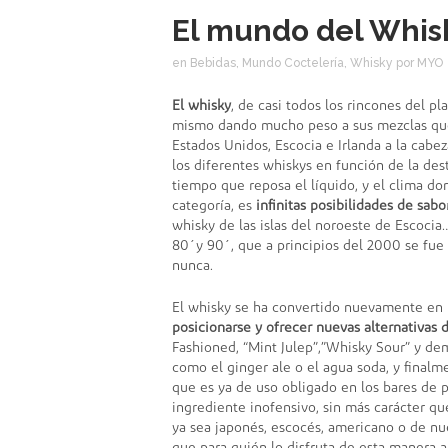
El mundo del Whisk
en
Bebidas
,
Mundo Coctelería
,
Whisky
por
MYO
El whisky
, de casi todos los rincones del pl
mismo dando mucho peso a sus mezclas que
Estados Unidos, Escocia e Irlanda a la cabez
los diferentes whiskys en función de la desti
tiempo que reposa el líquido, y el clima do
categoría, es
infinitas posibilidades de sabo
whisky de las islas del noroeste de Escocia
80´y 90´, que a principios del 2000 se fue
nunca.
El whisky se ha convertido nuevamente en 
posicionarse y ofrecer nuevas alternativas 
Fashioned, “Mint Julep”,”Whisky Sour” y dem
como el ginger ale o el agua soda, y finalm
que es ya de uso obligado en los bares de p
ingrediente inofensivo, sin más carácter que
ya sea japonés, escocés, americano o de nu