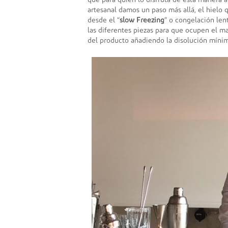
que para quién lo disfruta de esta manera a
artesanal damos un paso más allá, el hielo
desde el “
slow Freezing
” o congelación lent
las diferentes piezas para que ocupen el may
del producto añadiendo la disolución mínima