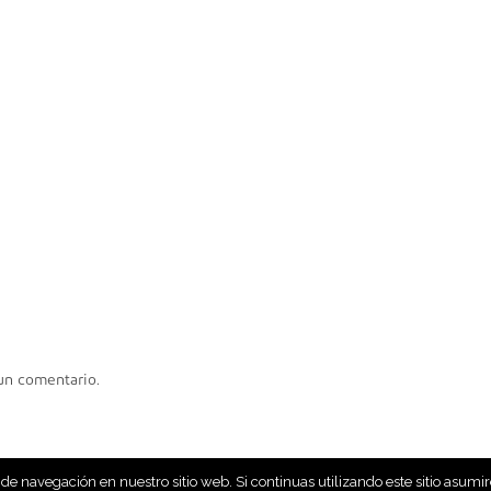
 un comentario.
AVISO LEGAL
CONTACTO
e navegación en nuestro sitio web. Si continuas utilizando este sitio asum