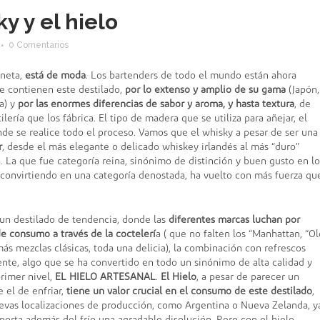
y y el hielo
0 Comentarios
aneta,
está de moda
. Los bartenders de todo el mundo están ahora
 contienen este destilado,
por lo extenso y amplio de su gama
(Japón,
a) y
por las enormes diferencias de sabor y aroma, y hasta textura
, de
lería que los fábrica. El tipo de madera que se utiliza para añejar, el
nde se realice todo el proceso. Vamos que el whisky a pesar de ser una
r
, desde el más elegante o delicado whiskey irlandés al más “duro”
… La que fue categoría reina, sinónimo de distinción y buen gusto en lo
 convirtiendo en una categoría denostada, ha vuelto con más fuerza qu
un destilado de tendencia, donde las
diferentes marcas luchan por
de consumo a través de la coctelerí
a ( que no falten los “Manhattan, “Ol
ás mezclas clásicas, toda una delicia), la combinación con refrescos
ente, algo que se ha convertido en todo un sinónimo de alta calidad y
rimer nivel,
EL HIELO ARTESANAL
.
El Hielo
, a pesar de parecer un
 el de enfriar,
tiene un valor crucial en el consumo de este destilado
,
evas localizaciones de producción, como Argentina o Nueva Zelanda, y