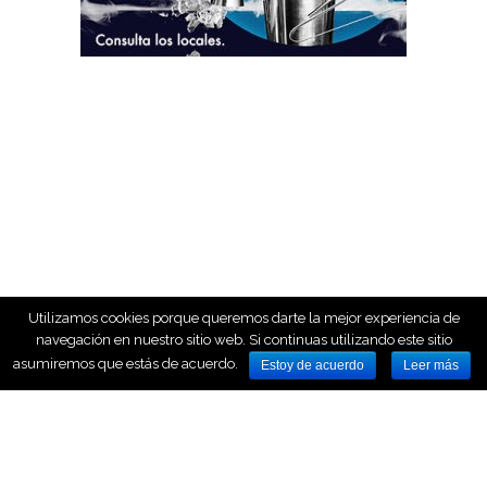
Utilizamos cookies porque queremos darte la mejor experiencia de
navegación en nuestro sitio web. Si continuas utilizando este sitio
asumiremos que estás de acuerdo.
Estoy de acuerdo
Leer más
HOME
NOSOTROS