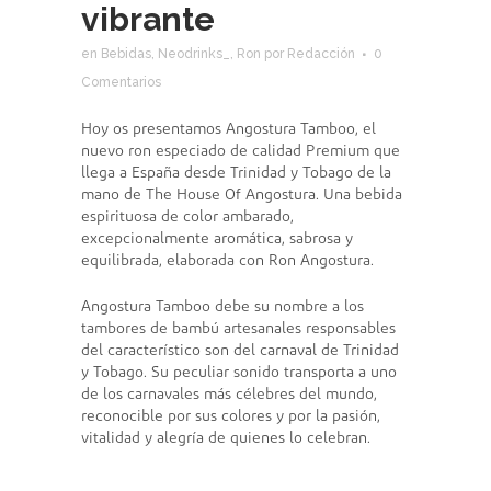
vibrante
en
Bebidas
,
Neodrinks_
,
Ron
por
Redacción
0
Comentarios
Hoy os presentamos Angostura Tamboo, el
nuevo ron especiado de calidad Premium que
llega a España desde Trinidad y Tobago de la
mano de The House Of Angostura. Una bebida
espirituosa de color ambarado,
excepcionalmente aromática, sabrosa y
equilibrada, elaborada con Ron Angostura.
Angostura Tamboo debe su nombre a los
tambores de bambú artesanales responsables
del característico son del carnaval de Trinidad
y Tobago. Su peculiar sonido transporta a uno
de los carnavales más célebres del mundo,
reconocible por sus colores y por la pasión,
vitalidad y alegría de quienes lo celebran.