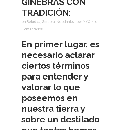
GINEBRAS CON
TRADICIÓN:
en
Bebidas
,
Ginebra
,
Neodrinks_
por
MYO
0
Comentarios
En primer lugar, es
necesario aclarar
ciertos términos
para entender y
valorar lo que
poseemos en
nuestra tierra y
sobre un destilado