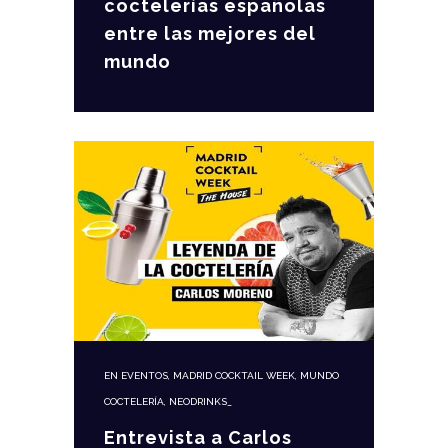
coctelerías españolas
entre las mejores del
mundo
EN
EVENTOS
,
MADRID COCKTAIL WEEK
,
MUNDO
COCTELERÍA
,
NEODRINKS_
Entrevista a Carlos