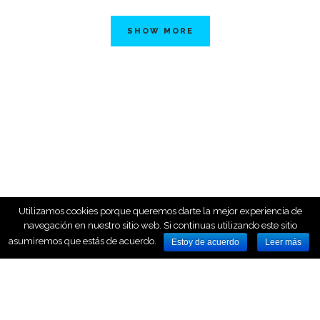
SHOW MORE
Utilizamos cookies porque queremos darte la mejor experiencia de
navegación en nuestro sitio web. Si continuas utilizando este sitio
asumiremos que estás de acuerdo.
Estoy de acuerdo
Leer más
HOME
NOSOTROS